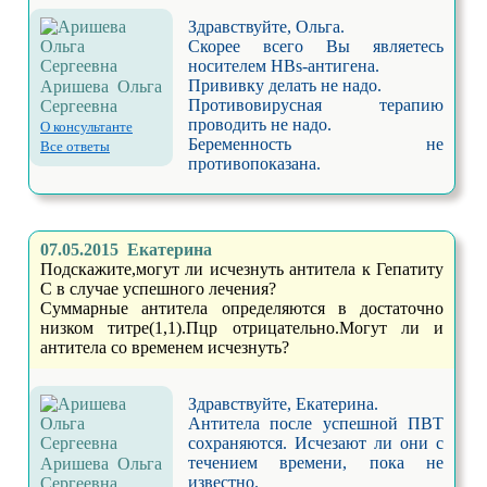
Здравствуйте, Ольга.
Скорее всего Вы являетесь
носителем HBs-антигена.
Прививку делать не надо.
Аришева Ольга
Противовирусная терапию
Сергеевна
проводить не надо.
О консультанте
Беременность не
Все ответы
противопоказана.
07.05.2015 Екатерина
Подскажите,могут ли исчезнуть антитела к Гепатиту
С в случае успешного лечения?
Суммарные антитела определяются в достаточно
низком титре(1,1).Пцр отрицательно.Могут ли и
антитела со временем исчезнуть?
Здравствуйте, Екатерина.
Антитела после успешной ПВТ
сохраняются. Исчезают ли они с
течением времени, пока не
Аришева Ольга
известно.
Сергеевна