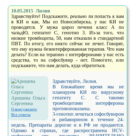
10.05.2015 Лилия
Здравствуйте! Подскажите, реально ли попасть к вам
в КИ и как. Мы из Новосибирска, у нас КИ не
проводятся. У мужа цироз печени класс А по
чальдЮ, геппатит С, генотип 3. Из-за того, что
низкие тромбоциты, 50, нам отказали в стандартной
ПВТ. По итогу, его никто сейчас не лечит. Говорят,
что ему нужна безинтерферованная терапия. Что нам
делать? Если на терапию с интерферонами у нас есть
средства, то на софосбувир - нет. Помогите, или
подскажите, что нам делать, куда обратиться.
Здравствуйте, Лилия.
В ближайшее время мы не
планируем КИ по вирусному
гепатиту С. С такими
Аришева Ольга
тромбоцитами интерфероны
Сергеевна
противопоказаны.
О консультанте
3-генотип лечиться софосбувиром
Все ответы
и рибавирином в течение 24-
недель. Препараты дорогие и в РФ не продаются.
Однако в странах, где распространена HCV-
инфекция эти лекарства ЗНАЧИТЕЛЬНО