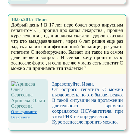
10.05.2015 Иван
Добрый день ! В 17 лет пере болел остро вирусным
гепатитом С , пропил про капал лекарства , прошел
курс лечения , сдал анализы сказали здоров сказали
что кто выздаравливает , через 6 лет решил еще раз
задать анализы в инфекционной больнице , результат
гепатита С необноружено. Бывает ли такое на самом
деле первый вопрос . И сейчас хочу пропить курс
эсенсеале форте , и если все же у меня есть гепатит С
можно ли принимать эти таблетки ?
Здравствуйте, Иван.
От острого гепатита С можно
выздороветь, но это бывает редко.
В такой ситуации на протяжении
Аришева Ольга
длительного времени
Сергеевна
сохраняются HCV-антитела, при
О консультанте
этом РНК не определяется.
Все ответы
Курс эсенсеале пропить можно.