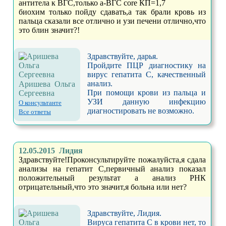
антитела к ВГС,только a-ВГС core КП=1,7
биохим только пойду сдавать,а так брали кровь из
пальца сказали все отлично и узи печени отлично,что
это блин значит?!
Здравствуйте, дарья.
Пройдите ПЦР диагностику на
вирус гепатита С, качественный
анализ.
Аришева Ольга
При помощи крови из пальца и
Сергеевна
УЗИ данную инфекцию
О консультанте
диагностировать не возможно.
Все ответы
12.05.2015 Лидия
Здравствуйте!Проконсультируйте пожалуйста,я сдала
анализы на гепатит С,первичный анализ показал
положительный результат а анализ РНК
отрицательный,что это значит,я больна или нет?
Здравствуйте, Лидия.
Вируса гепатита С в крови нет, то