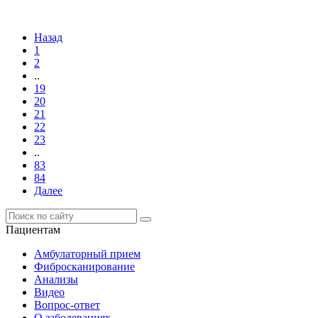
Назад
1
2
..
19
20
21
22
23
..
83
84
Далее
Пациентам
Амбулаторный прием
Фибросканирование
Анализы
Видео
Вопрос-ответ
О заболеваниях