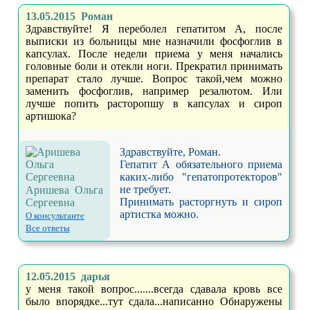
13.05.2015 Роман
Здравствуйте! Я переболел гепатитом А, после
выписки из больницы мне назначили фосфоглив в
капсулах. После недели приема у меня начались
головные боли и отекли ноги. Прекратил принимать
препарат стало лучше. Вопрос такой,чем можно
заменить фосфоглив, например резалютом. Или
лучше попить расторопшу в капсулах и сироп
артишока?
Здравствуйте, Роман.
Гепатит А обязательного приема
каких-либо "гепатопротекторов"
не требует.
Аришева Ольга
Принимать расторгнуть и сироп
Сергеевна
артистка можно.
О консультанте
Все ответы
12.05.2015 дарья
у меня такой вопрос.......всегда сдавала кровь все
было впорядке...тут сдала...написанно Обнаружены