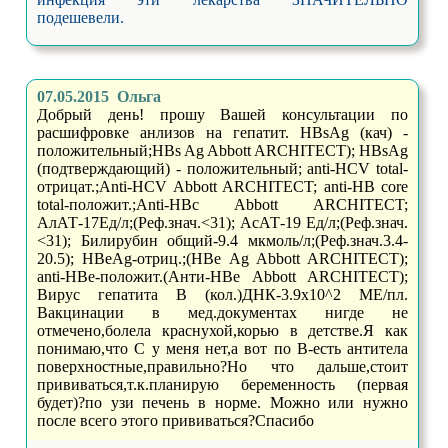
подешевели.
07.05.2015 Ольга
Добрый день! прошу Вашей консультации по
расшифровке анлизов на гепатит. HBsAg (кач) -
положительный;HBs Ag Abbott ARCHITECT); HBsAg
(подтверждающий) - положительный; anti-HCV total-
отрицат.;Anti-HCV Abbott ARCHITECT; anti-HB core
total-положит.;Anti-HBc Abbott ARCHITECT;
АлАТ-17Ед/л;(Реф.знач.<31); АсАТ-19 Ед/л;(Реф.знач.
<31); Билирубин общий-9.4 мкмоль/л;(Реф.знач.3.4-
20.5); HBeAg-отриц.;(HBe Ag Abbott ARCHITECT);
anti-HBe-положит.(Анти-HBe Abbott ARCHITECT);
Вирус гепатита В (кол.)ДНК-3.9х10^2 МЕ/пл.
Вакцинации в мед.документах нигде не
отмечено,болела краснухой,корью в детстве.Я как
понимаю,что С у меня нет,а вот по В-есть антитела
поверхностные,правильно?Но что дальше,стоит
прививаться,т.к.планирую беременность (первая
будет)?по узи печень в норме. Можно или нужно
после всего этого прививаться?Спасибо