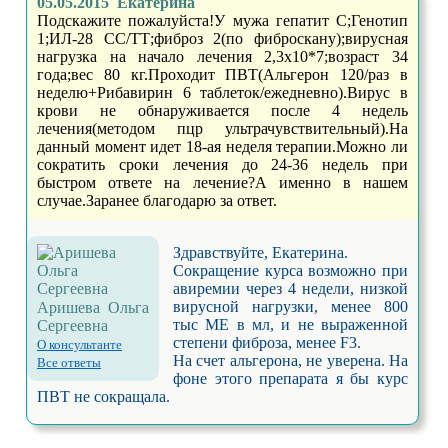
05.05.2015 Екатерина
Подскажите пожалуйста!У мужа гепатит С;Генотип
1;ИЛ-28 СС/ТТ;фиброз 2(по фиброскану);вирусная
нагрузка на начало лечения 2,3х10*7;возраст 34
года;вес 80 кг.Проходит ПВТ(Альгерон 120/раз в
неделю+Рибавирин 6 таблеток/ежедневно).Вирус в
крови не обнаруживается после 4 недель
лечения(методом пцр ультрачувствительный).На
данный момент идет 18-ая неделя терапии.Можно ли
сократить сроки лечения до 24-36 недель при
быстром ответе на лечение?А именно в нашем
случае.Заранее благодарю за ответ.
Здравствуйте, Екатерина.
Сокращение курса возможно при
авиремии через 4 недели, низкой
вирусной нагрузки, менее 800
Аришева Ольга
тыс МЕ в мл, и не выраженной
Сергеевна
степени фиброза, менее F3.
О консультанте
На счет альгерона, не уверена. На
Все ответы
фоне этого препарата я бы курс
ПВТ не сокращала.