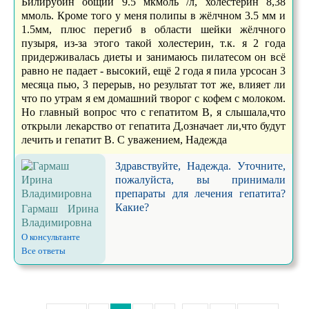
Билирубин общий 9.5 мкмоль /л, холестерин 8,38
ммоль. Кроме того у меня полипы в жёлчном 3.5 мм и
1.5мм, плюс перегиб в области шейки жёлчного
пузыря, из-за этого такой холестерин, т.к. я 2 года
придерживалась диеты и занимаюсь пилатесом он всё
равно не падает - высокий, ещё 2 года я пила урсосан 3
месяца пью, 3 перерыв, но результат тот же, влияет ли
что по утрам я ем домашний творог с кофем с молоком.
Но главный вопрос что с гепатитом В, я слышала,что
открыли лекарство от гепатита Д,означает ли,что будут
лечить и гепатит В. С уважением, Надежда
Здравствуйте, Надежда. Уточните,
пожалуйста, вы принимали
препараты для лечения гепатита?
Какие?
Гармаш Ирина
Владимировна
О консультанте
Все ответы