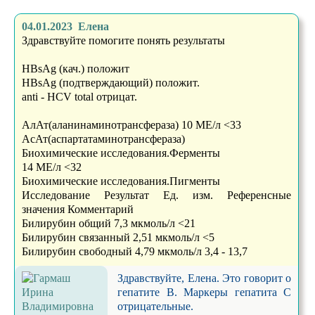
04.01.2023 Елена
Здравствуйте помогите понять результаты
HBsAg (кач.) положит
HBsAg (подтверждающий) положит.
anti - HCV total отрицат.
АлАт(аланинаминотрансфераза) 10 МЕ/л <33
АсАт(аспартатаминотрансфераза)
Биохимические исследования.Ферменты
14 МЕ/л <32
Биохимические исследования.Пигменты
Исследование Результат Ед. изм. Референсные
значения Комментарий
Билирубин общий 7,3 мкмоль/л <21
Билирубин связанный 2,51 мкмоль/л <5
Билирубин свободный 4,79 мкмоль/л 3,4 - 13,7
Здравствуйте, Елена. Это говорит о
гепатите В. Маркеры гепатита С
отрицательные.