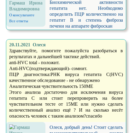
Биохимической активности
Гармаш Ирина
гепатита нет. Необходимо
Владимировна
определить ПЦР количественно на
О консультанте
гепатит В и степень фиброза
Все ответы
печени на аппарате фиброскан
20.11.2021 Олеся
Здравствуйте, помогите пожалуйста разобраться в
результатах и дальнейшей тактике действий.
anti-HVC total - положит.
Anti-HVC(подтверждающий)- сомнит.
ПЦР диагностика:РНК вируса гепатита С(HVC)
качественное обследование - не обнаружено
Аналитическая чувствительность 150ME
Этого анализа достаточно для исключения вируса
гепатита С или стоит перепроверить на более
чувствительном тесте от 15ME или нужно сделать
количественный анализ ещё ? И на сколько несёт
опасность человек с таким анализом?спасибо
Олеся, добрый день! Стоит сделать