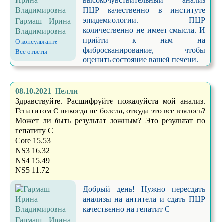
высокочувствительный анализ
ПЦР качественно в институте
эпидемиологии. ПЦР
Гармаш Ирина
количественно не имеет смысла. И
Владимировна
прийти к нам на
О консультанте
фибросканирование, чтобы
Все ответы
оценить состояние вашей печени.
08.10.2021 Нелли
Здравствуйте. Расшифруйте пожалуйста мой анализ.
Гепатитом C никогда не болела, откуда это все взялось?
Может ли быть результат ложным? Это результат по
гепатиту С
Core 15.53
NS3 16.32
NS4 15.49
NS5 11.72
Добрый день! Нужно пересдать
анализы на антитела и сдать ПЦР
качественно на гепатит С
Гармаш Ирина